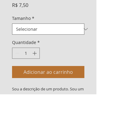
Preço
R$ 7,50
Tamanho
*
Quantidade
*
Adicionar ao carrinho
Sou a descrição de um produto. Sou um 
ótimo lugar para adicionar mais 
detalhes sobre o seu produto, como 
tamanho, material, cuidados especiais e 
instruções para limpeza.